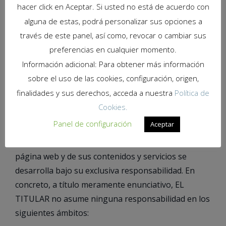
la distribución y la comunicación pública, incluida su
hacer click en Aceptar. Si usted no está de acuerdo con
modalidad de puesta a disposición, de la totalidad o
alguna de estas, podrá personalizar sus opciones a
parte de los contenidos de esta página web, con
través de este panel, así como, revocar o cambiar sus
fines comerciales, en cualquier soporte y por
preferencias en cualquier momento.
cualquier medio técnico, sin la autorización del
Información adicional: Para obtener más información
TITULAR.
sobre el uso de las cookies, configuración, origen,
finalidades y sus derechos, acceda a nuestra
Política de
Exclusión de garantías y
Cookies.
responsabilidad.
Panel de configuración
Aceptar
EL USUARIO reconoce que la utilización de la
página web y de sus contenidos y servicios se
desarrolla bajo su exclusiva responsabilidad. En
concreto, a título meramente enunciativo, EL
TITULAR no asume ninguna responsabilidad en los
siguientes ámbitos: